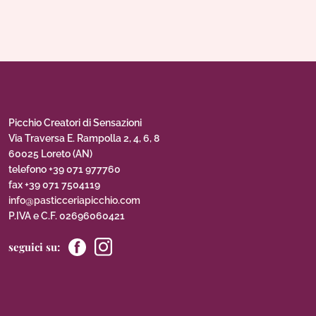
Picchio Creatori di Sensazioni
Via Traversa E. Rampolla 2, 4, 6, 8
60025 Loreto (AN)
telefono +39 071 977760
fax +39 071 7504119
info@pasticceriapicchio.com
P.IVA e C.F. 02696060421
seguici su: