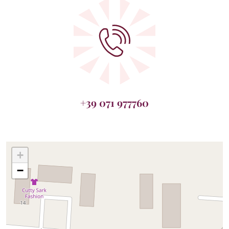
+39 071 977760
+
−