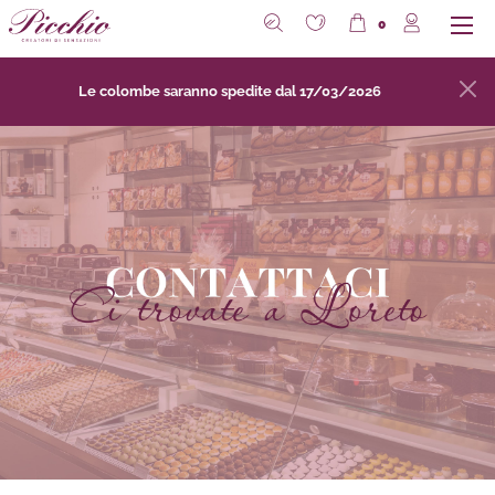
0
Tutte le Pasticceria
Tutte le Zuccheri e Confetture
Le colombe saranno spedite dal 17/03/2026
Lievitati
Zuccheri
Biscotti
Confetture e Marmellate
Torte