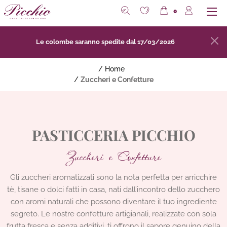
0
Tutte le Pasticceria
Tutte le Zuccheri e Confetture
Le colombe saranno spedite dal 17/03/2026
Lievitati
Zuccheri
/
Home
/
Zuccheri e Confetture
Biscotti
Confetture e Marmellate
Torte
PASTICCERIA PICCHIO
Zuccheri e Confetture
Gli zuccheri aromatizzati sono la nota perfetta per arricchire
tè, tisane o dolci fatti in casa, nati dall’incontro dello zucchero
con aromi naturali che possono diventare il tuo ingrediente
segreto. Le nostre confetture artigianali, realizzate con sola
frutta fresca e senza additivi, ti offrono il sapore genuino della